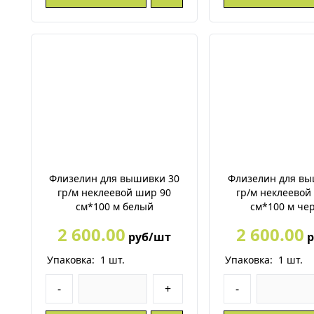
Флизелин для вышивки 30
Флизелин для вы
гр/м неклеевой шир 90
гр/м неклеевой
см*100 м белый
см*100 м че
2 600.00
2 600.00
руб/шт
р
Упаковка:
1
шт.
Упаковка:
1
шт.
-
+
-