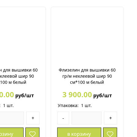
н для вышивки 60
Флизелин для вышивки 60
еклеевой шир 90
гр/м неклеевой шир 90
100 м белый
см*100 м белый
0.00
3 900.00
руб/шт
руб/шт
:
1
шт.
Упаковка:
1
шт.
+
-
+
орзину
в корзину