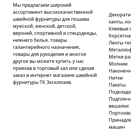
Мы предлагаем широкий
ассортимент высококачественной
Декорати
швейной фурнитуры для пошива
канты, ко
мужской, женской, детской,
Клеевые 
верхней, спортивной и спецодежды,
Корсетна
нижнего белья, товары
Ленты те
галантерейного назначения,
Металло
товары для рукоделия и многое
Метки ра
другое вы можете купить у нас
Молнии
приехав в торговый зал или сделав
Наконечн
заказ в интернет магазине швейной
Нитки
фурнитуры ТК Эксклюзив.
Пакеты
Подкладо
Подплечн
вешалки
Портновс
Принадле
машин