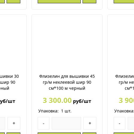
шивки 30
Флизелин для вышивки 45
Флизели
 шир 90
гр/м неклеевой шир 90
гр/м н
рный
см*100 м черный
см*
3 300.00
3 90
уб/шт
руб/шт
Упаковка:
1
шт.
Упаковка
+
-
+
-