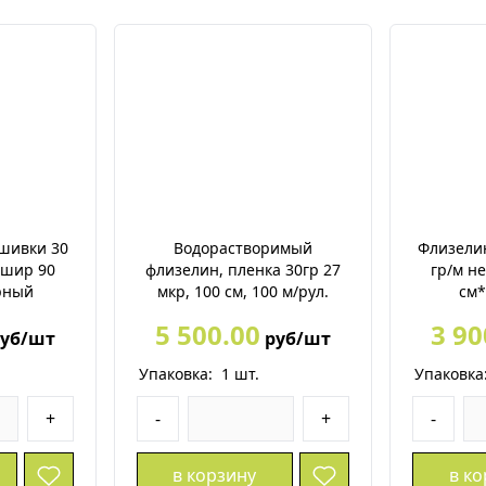
шивки 30
Водорастворимый
Флизели
 шир 90
флизелин, пленка 30гр 27
гр/м н
рный
мкр, 100 см, 100 м/рул.
см*
5 500.00
3 90
уб/шт
руб/шт
Упаковка:
1
шт.
Упаковка
+
-
+
-
в корзину
в к