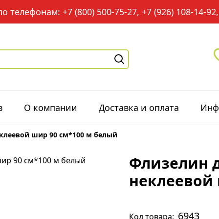
 телефонам: +7 (800) 500-75-27, +7 (926) 108-14-92, 
в
О компании
Доставка и оплата
Инф
клеевой шир 90 см*100 м белый
Флизелин д
неклеевой 
6943
Код товара: