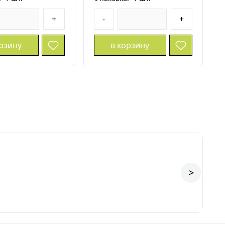
+
-
+
орзину
в корзину
>