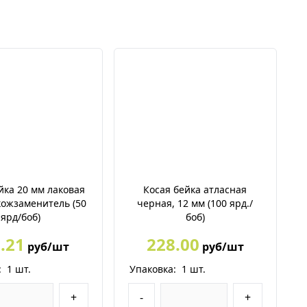
йка 20 мм лаковая
Косая бейка атласная
кожзаменитель (50
черная, 12 мм (100 ярд./
ярд/боб)
боб)
.21
228.00
руб/шт
руб/шт
:
1
шт.
Упаковка:
1
шт.
+
-
+