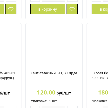
в корзину
в к
йч 401-01
Кант атласный 311, 72 ярда
Косая б
ярд/рул.)
черная, 
120.00
180
б/шт
руб/шт
Упаковка:
1
шт.
Упаковка