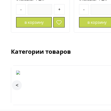
-
+
-
в корзину
в корзину
Категории товаров
<