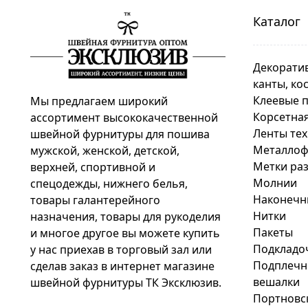
Каталог
Декоратив
канты, ко
Клеевые 
Мы предлагаем широкий
Корсетная
ассортимент высококачественной
Ленты те
швейной фурнитуры для пошива
Металлоф
мужской, женской, детской,
Метки раз
верхней, спортивной и
Молнии
спецодежды, нижнего белья,
Наконечн
товары галантерейного
Нитки
назначения, товары для рукоделия
Пакеты
и многое другое вы можете купить
Подкладо
у нас приехав в торговый зал или
Подплечни
сделав заказ в интернет магазине
вешалки
швейной фурнитуры ТК Эксклюзив.
Портновс