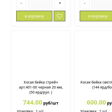
-
+
-
в корзину
в корзину
Косая бейка стрейч
Косая бейка светл
арт.401-00 черная 20 мм,
(144 ярд/боб
(50 ярд/рул. )
744.00
600.00
руб/шт
ру
Упаковка:
1
шт.
Упаковка:
1
шт.