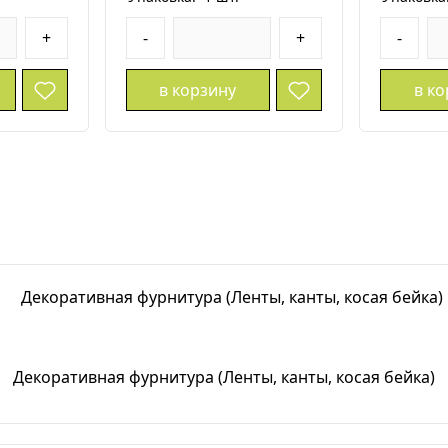
+
-
+
-
в корзину
в к
Декоративная фурнитура (Ленты, канты, косая бейка)