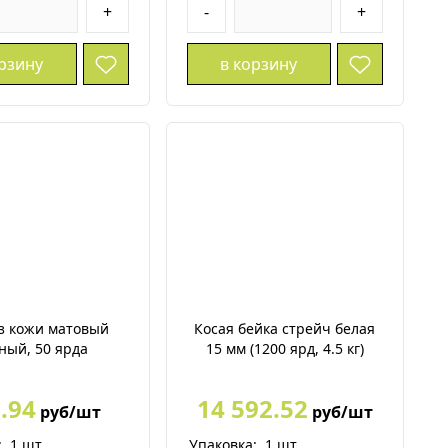
+
-
+
орзину
в корзину
з кожи матовый
Косая бейка стрейч белая
ный, 50 ярда
15 мм (1200 ярд, 4.5 кг)
.94
14 592.52
руб/шт
руб/шт
:
1
шт.
Упаковка:
1
шт.