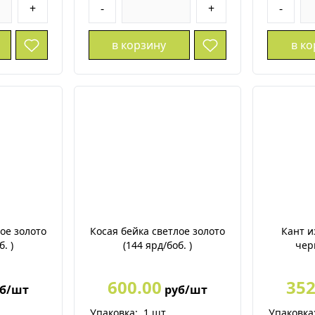
+
-
+
-
в корзину
в к
ое золото
Косая бейка светлое золото
Кант и
. )
(144 ярд/боб. )
чер
600.00
352
б/шт
руб/шт
Упаковка:
1
шт.
Упаковка