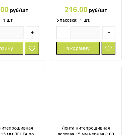
.00
216.00
руб/шт
руб/шт
:
1
шт.
Упаковка:
1
шт.
+
-
+
орзину
в корзину
 нитепрошивная
Лента нитепрошивная
 15 мм ЛЕНТА по
долевая 15 мм черная (100