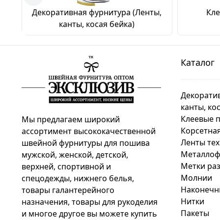
Декоративная фурнитура (Ленты,
Кл
канты, косая бейка)
Каталог
Декоратив
канты, ко
Клеевые 
Мы предлагаем широкий
Корсетная
ассортимент высококачественной
Ленты те
швейной фурнитуры для пошива
Металлоф
мужской, женской, детской,
Метки раз
верхней, спортивной и
Молнии
спецодежды, нижнего белья,
Наконечн
товары галантерейного
Нитки
назначения, товары для рукоделия
Пакеты
и многое другое вы можете купить