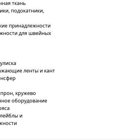
чная ткань
ки, подокатники,
кие принадлежности
жности для швейных
кулиска
ажающие ленты и кант
ансфер
апрон, кружево
чное оборудование
ояса
 лейблы и
жности