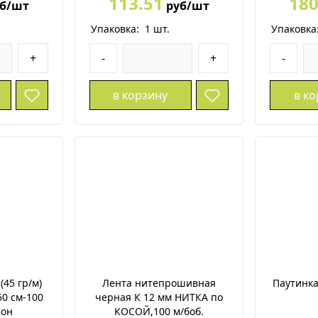
113.51
180
б/шт
руб/шт
Упаковка:
1
шт.
Упаковка
+
-
+
-
в корзину
в к
(45 гр/м)
Лента нитепрошивная
Паутинка
0 см-100
черная К 12 мм НИТКА по
лон
КОСОЙ,100 м/боб.