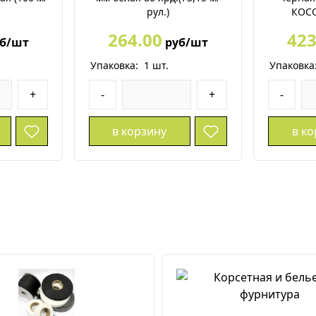
рул.)
КОСО
264.00
423
б/шт
руб/шт
Упаковка:
1
шт.
Упаковка
+
-
+
-
в корзину
в к