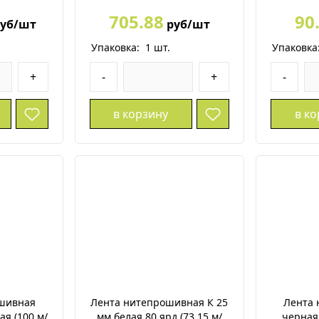
705.88
90
уб/шт
руб/шт
Упаковка:
1
шт.
Упаковка
+
-
+
-
в корзину
в к
шивная
Лента нитепрошивная К 25
Лента
ая (100 м/
мм белая 80 ярд.(73,15 м/
черная