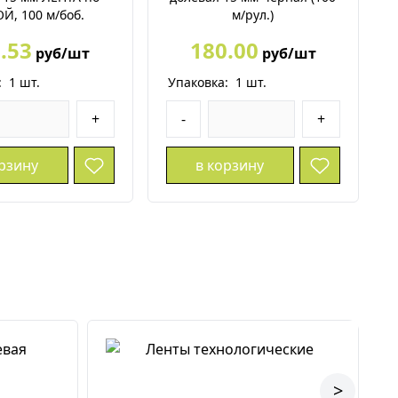
Й, 100 м/боб.
м/рул.)
.53
180.00
руб/шт
руб/шт
:
1
шт.
Упаковка:
1
шт.
+
-
+
орзину
в корзину
>