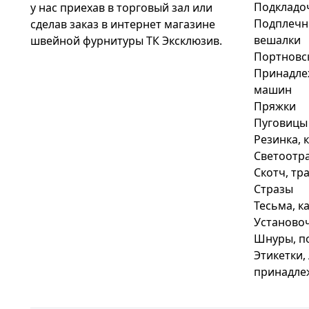
Подкладо
у нас приехав в торговый зал или
Подплечни
сделав заказ в интернет магазине
вешалки
швейной фурнитуры ТК Эксклюзив.
Портновс
Принадле
машин
Пряжки
Пуговицы
Резинка, 
Светоотр
Скотч, тр
Стразы
Тесьма, к
Установо
Шнуры, п
Этикетки,
принадле