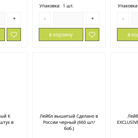
Упаковка:
1
шт.
Упаковка
+
-
+
-
в корзину
в к
ый К
Лейбл вышитый Сделано в
Лей
штук в
России черный (660 шт/
EXCLUSIV
боб.)