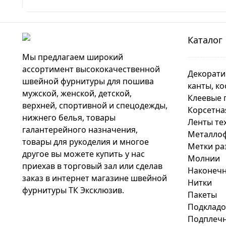
Каталог
Мы предлагаем широкий
ассортимент высококачественной
Декорати
швейной фурнитуры для пошива
канты, ко
мужской, женской, детской,
Клеевые 
верхней, спортивной и спецодежды,
Корсетна
нижнего белья, товары
Ленты те
галантерейного назначения,
Металло
товары для рукоделия и многое
Метки ра
другое вы можете купить у нас
Молнии
приехав в торговый зал или сделав
Наконечн
заказ в интернет магазине швейной
Нитки
фурнитуры ТК Эксклюзив.
Пакеты
Подкладо
Подплечн