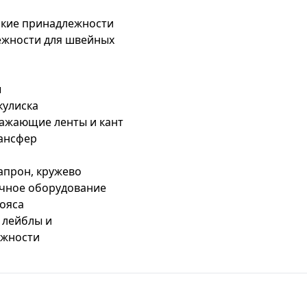
кие принадлежности
жности для швейных
ы
кулиска
ажающие ленты и кант
рансфер
капрон, кружево
чное оборудование
ояса
 лейблы и
ежности