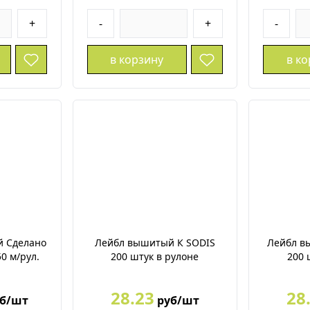
+
-
+
-
в корзину
в к
й Сделано
Лейбл вышитый К SODIS
Лейбл вы
50 м/рул.
200 штук в рулоне
200 
28.23
28
б/шт
руб/шт