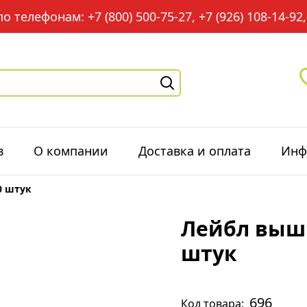
 телефонам: +7 (800) 500-75-27, +7 (926) 108-14-92, 
в
О компании
Доставка и оплата
Инф
0 штук
Лейбл выш
штук
696
Код товара: