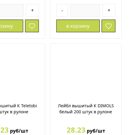
+
-
+
орзину
в корзину
шитый К Teletobi
Лейбл вышитый К DIMOLS
штук в рулоне
белый 200 штук в рулоне
.23
28.23
руб/шт
руб/шт