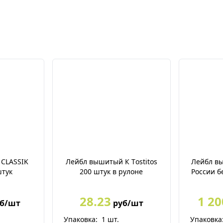
CLASSIK
Лейбл вышитый К Tоstitos
Лейбл в
штук
200 штук в рулоне
России б
28.23
1 20
б/шт
руб/шт
Упаковка:
1
шт.
Упаковка