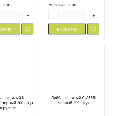
:
1
шт.
Упаковка:
1
шт.
+
-
+
орзину
в корзину
бл вышитый К
Лейбл вышитый CLASSIK
E черный 200 штук
черный 200 штук
в рулоне