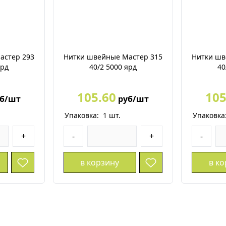
астер 293
Нитки швейные Мастер 315
Нитки шв
ярд
40/2 5000 ярд
40
105.60
105
б/шт
руб/шт
Упаковка:
1
шт.
Упаковка
+
-
+
-
в корзину
в к