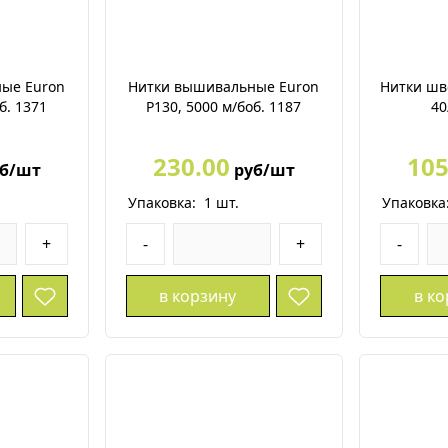
ые Euron
Нитки вышивальные Euron
Нитки шв
б. 1371
P130, 5000 м/боб. 1187
40
230.00
105
б/шт
руб/шт
Упаковка:
1
шт.
Упаковка
+
-
+
-
в корзину
в к