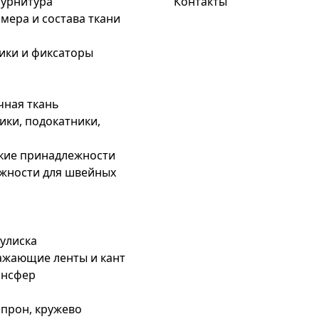
урнитура
Контакты
мера и состава ткани
ики и фиксаторы
чная ткань
ки, подокатники,
кие принадлежности
жности для швейных
кулиска
ажающие ленты и кант
ансфер
апрон, кружево