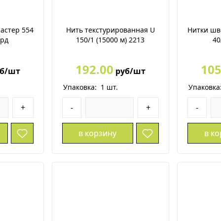
астер 554
Нить текстурированная U
Нитки шв
ярд
150/1 (15000 м) 2213
40
192.00
105
б/шт
руб/шт
Упаковка:
1
шт.
Упаковка
+
-
+
-
в корзину
в к