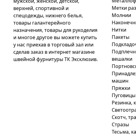
Металлоф
мужской, женской, детской,
Метки раз
верхней, спортивной и
Молнии
спецодежды, нижнего белья,
Наконечн
товары галантерейного
Нитки
назначения, товары для рукоделия
Пакеты
и многое другое вы можете купить
Подкладо
у нас приехав в торговый зал или
Подплечни
сделав заказ в интернет магазине
вешалки
швейной фурнитуры ТК Эксклюзив.
Портновс
Принадле
машин
Пряжки
Пуговицы
Резинка, 
Светоотр
Скотч, тр
Стразы
Тесьма, к