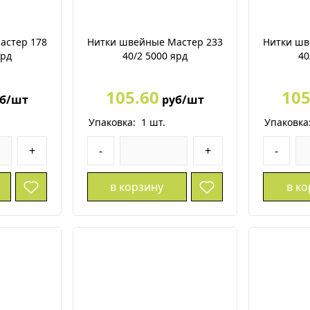
астер 178
Нитки швейные Мастер 233
Нитки шв
ярд
40/2 5000 ярд
40
105.60
105
б/шт
руб/шт
Упаковка:
1
шт.
Упаковка
+
-
+
-
в корзину
в к