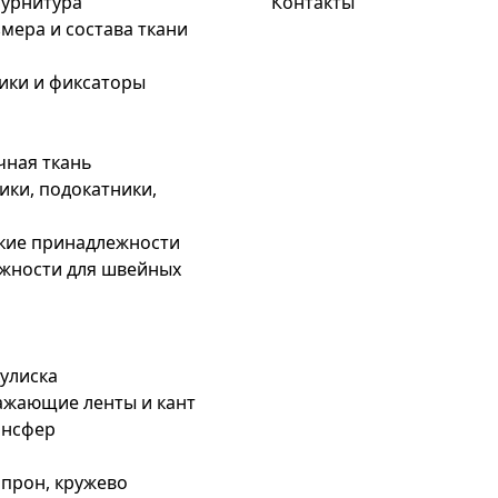
урнитура
Контакты
мера и состава ткани
ики и фиксаторы
чная ткань
ки, подокатники,
кие принадлежности
жности для швейных
кулиска
ажающие ленты и кант
ансфер
апрон, кружево