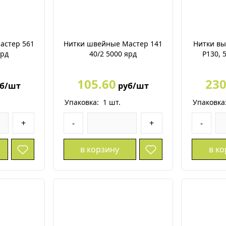
астер 561
Нитки швейные Мастер 141
Нитки в
ярд
40/2 5000 ярд
P130, 
105.60
230
б/шт
руб/шт
Упаковка:
1
шт.
Упаковка
+
-
+
-
в корзину
в к