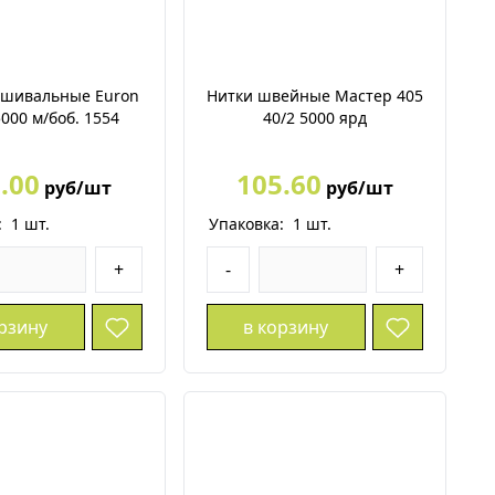
ышивальные Euron
Нитки швейные Мастер 405
5000 м/боб. 1554
40/2 5000 ярд
.00
105.60
руб/шт
руб/шт
:
1
шт.
Упаковка:
1
шт.
+
-
+
орзину
в корзину