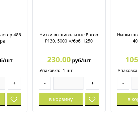
астер 486
Нитки вышивальные Euron
Нитки шв
ярд
P130, 5000 м/боб. 1250
40
230.00
105
б/шт
руб/шт
Упаковка:
1
шт.
Упаковка
+
-
+
-
в корзину
в к