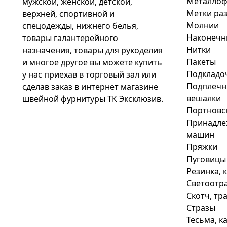
Металлоф
мужской, женской, детской,
Метки раз
верхней, спортивной и
Молнии
спецодежды, нижнего белья,
Наконечн
товары галантерейного
Нитки
назначения, товары для рукоделия
Пакеты
и многое другое вы можете купить
Подкладо
у нас приехав в торговый зал или
Подплечни
сделав заказ в интернет магазине
вешалки
швейной фурнитуры ТК Эксклюзив.
Портновс
Принадле
машин
Пряжки
Пуговицы
Резинка, 
Светоотр
Скотч, тр
Стразы
Тесьма, к