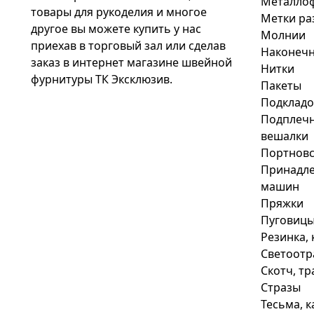
Металло
товары для рукоделия и многое
Метки ра
другое вы можете купить у нас
Молнии
приехав в торговый зал или сделав
Наконечн
заказ в интернет магазине швейной
Нитки
фурнитуры ТК Эксклюзив.
Пакеты
Подкладо
Подплечн
вешалки
Портновс
Принадле
машин
Пряжки
Пуговиц
Резинка, 
Светоотр
Скотч, т
Стразы
Тесьма, 