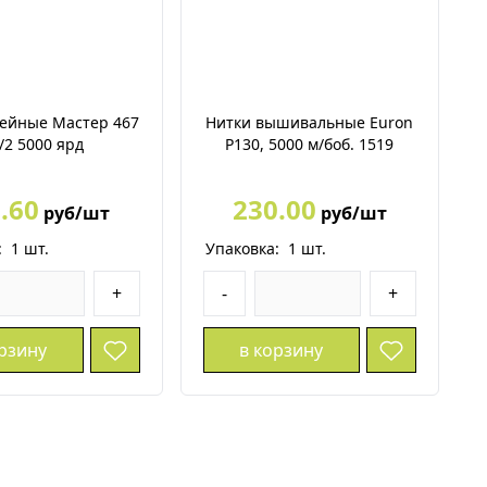
ейные Мастер 467
Нитки вышивальные Euron
/2 5000 ярд
P130, 5000 м/боб. 1519
.60
230.00
руб/шт
руб/шт
:
1
шт.
Упаковка:
1
шт.
+
-
+
орзину
в корзину