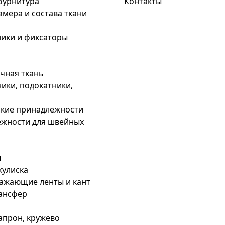
фурнитура
Контакты
змера и состава ткани
ики и фиксаторы
чная ткань
ики, подокатники,
кие принадлежности
жности для швейных
ы
кулиска
ажающие ленты и кант
рансфер
капрон, кружево