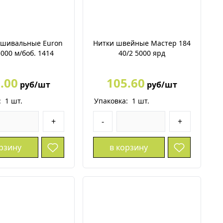
ышивальные Euron
Нитки швейные Мастер 184
5000 м/боб. 1414
40/2 5000 ярд
.00
105.60
руб/шт
руб/шт
:
1
шт.
Упаковка:
1
шт.
+
-
+
орзину
в корзину