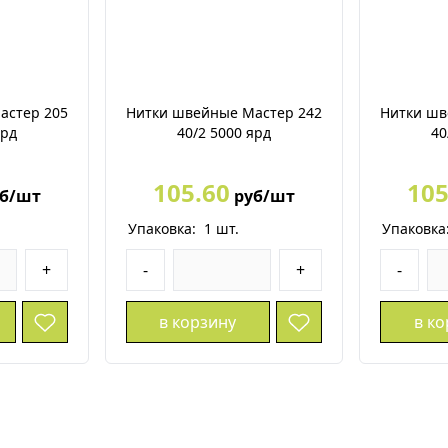
астер 205
Нитки швейные Мастер 242
Нитки шв
ярд
40/2 5000 ярд
40
105.60
105
б/шт
руб/шт
Упаковка:
1
шт.
Упаковка
+
-
+
-
в корзину
в к