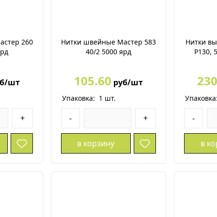
астер 260
Нитки швейные Мастер 583
Нитки в
ярд
40/2 5000 ярд
P130, 
105.60
230
б/шт
руб/шт
Упаковка:
1
шт.
Упаковка
+
-
+
-
в корзину
в к