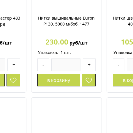
астер 483
Нитки вышивальные Euron
Нитки шв
ярд
P130, 5000 м/боб. 1477
40
230.00
105
б/шт
руб/шт
Упаковка:
1
шт.
Упаковка
+
-
+
-
в корзину
в к