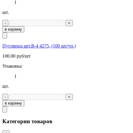
1
шт.
-
+
в корзину
Пуговица арт.В-4 4275, (100 шт/уп.)
100.00
руб/шт
Упаковка:
1
шт.
-
+
в корзину
Категории товаров