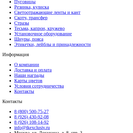
Пуговицы
Резинка, кулиска
Светоотражающие ленты и кант
Скотч, трансфер
Стразы
Тесьма, капрон, кружево
Установочное оборудование
Шнуры, пояса
Этикетки, лейблы и принадлежности
Информация
О компании
Доставка и оплата
Наши награды
Карты цветов
Условия сотрудничества
Контакты
Контакты
8 (800) 500-75-27
8 (926) 430-92-08
8 (926) 108-14-92
info@tkexclusiv.ru
Москва, ул. Докукина, д. 8, стр. 3