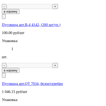
-
+
в корзину
Пуговица арт.В-4 4142, (200 шт/уп.)
100.00
руб/шт
Упаковка:
1
шт.
-
+
в корзину
Пуговица арт.QT 7034, белое/серебро
1 046.15
руб/шт
Упаковка: