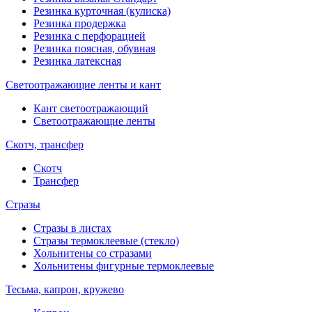
Резинка курточная (кулиска)
Резинка продержка
Резинка с перфорацией
Резинка поясная, обувная
Резинка латексная
Светоотражающие ленты и кант
Кант светоотражающий
Светоотражающие ленты
Скотч, трансфер
Скотч
Трансфер
Стразы
Стразы в листах
Стразы термоклеевые (стекло)
Хольнитены со стразами
Хольнитены фигурные термоклеевые
Тесьма, капрон, кружево