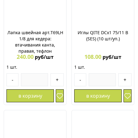
Лапка швейная арт.T69LH
Иглы QITE DCх1 75/11 В
1/8 для кедера:
(SES) (10 шт/уп.)
втачивания канта,
правая, тефлон
240.00
108.00
руб/шт
руб/шт
1
шт.
1
шт.
-
+
-
+
в корзину
в корзину