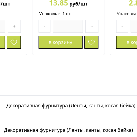
13.85
2.
б/шт
руб/шт
Упаковка:
1
шт.
Упаковка
+
-
+
-
в корзину
в к
Декоративная фурнитура (Ленты, канты, косая бейка)