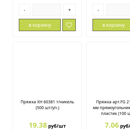
-
+
-
в корзину
в корзину
Пряжка XH 60381 т/никель
Пряжка арт.FG 2
(500 шт/уп.)
мм прямоугольник
пластик (100 ш
19.38
7.06
руб/шт
руб