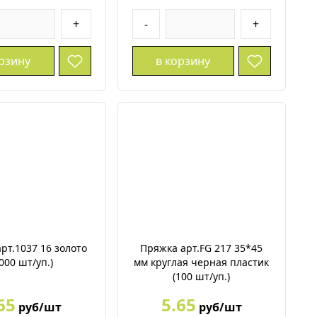
+
-
+
орзину
в корзину
рт.1037 16 золото
Пряжка арт.FG 217 35*45
000 шт/уп.)
мм круглая черная пластик
(100 шт/уп.)
65
5.65
руб/шт
руб/шт