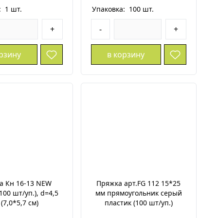
:
1
шт.
Упаковка:
100
шт.
+
-
+
орзину
в корзину
а Кн 16-13 NEW
Пряжка арт.FG 112 15*25
100 шт/уп.), d=4,5
мм прямоугольник серый
 (7,0*5,7 см)
пластик (100 шт/уп.)