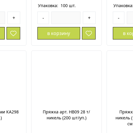
.
Упаковка:
100
шт.
Упаковка
+
-
+
-
в корзину
в к
ами КА298
Пряжка арт. HB09 28 т/
Пряжк
)
никель (200 шт/уп.)
никель (
см