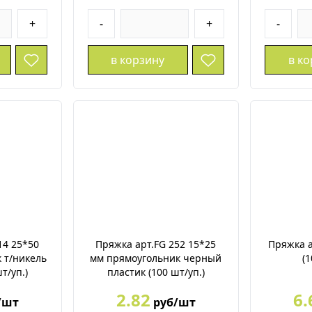
+
-
+
-
в корзину
в к
14 25*50
Пряжка арт.FG 252 15*25
Пряжка а
 т/никель
мм прямоугольник черный
(1
т/уп.)
пластик (100 шт/уп.)
2.82
6.
/шт
руб/шт