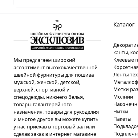
Каталог
Декоратив
канты, ко
Клеевые 
Мы предлагаем широкий
Корсетная
ассортимент высококачественной
Ленты те
швейной фурнитуры для пошива
Металлоф
мужской, женской, детской,
Метки раз
верхней, спортивной и
Молнии
спецодежды, нижнего белья,
Наконечн
товары галантерейного
Нитки
назначения, товары для рукоделия
Пакеты
и многое другое вы можете купить
Подкладо
у нас приехав в торговый зал или
Подплечни
сделав заказ в интернет магазине