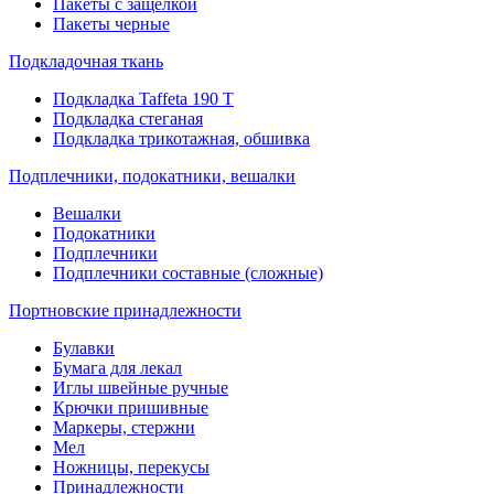
Пакеты с защелкой
Пакеты черные
Подкладочная ткань
Подкладка Taffeta 190 Т
Подкладка стеганая
Подкладка трикотажная, обшивка
Подплечники, подокатники, вешалки
Вешалки
Подокатники
Подплечники
Подплечники составные (сложные)
Портновские принадлежности
Булавки
Бумага для лекал
Иглы швейные ручные
Крючки пришивные
Маркеры, стержни
Мел
Ножницы, перекусы
Принадлежности