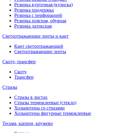
Резинка курточная (кулиска)
Резинка продержка
Резинка с перфорацией
Резинка поясная, обувная
Резинка латексная
Светоотражающие ленты и кант
Кант светоотражающий
Светоотражающие ленты
Скотч, трансфер
Скотч
Трансфер
Стразы
Стразы в листах
Стразы термоклеевые (стекло)
Хольнитены со стразами
Хольнитены фигурные термоклеевые
Тесьма, капрон, кружево