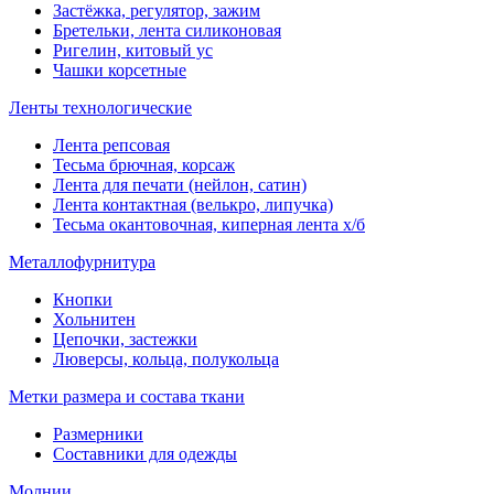
Застёжка, регулятор, зажим
Бретельки, лента силиконовая
Ригелин, китовый ус
Чашки корсетные
Ленты технологические
Лента репсовая
Тесьма брючная, корсаж
Лента для печати (нейлон, сатин)
Лента контактная (велькро, липучка)
Тесьма окантовочная, киперная лента х/б
Металлофурнитура
Кнопки
Хольнитен
Цепочки, застежки
Люверсы, кольца, полукольца
Метки размера и состава ткани
Размерники
Составники для одежды
Молнии