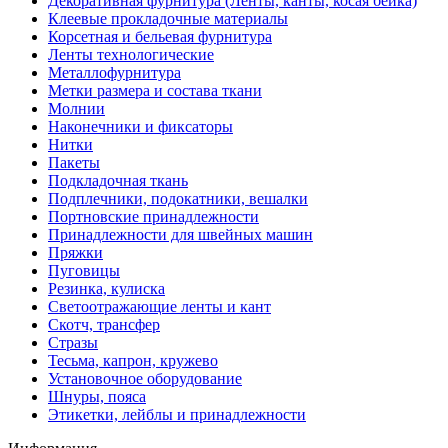
Декоративная фурнитура (Ленты, канты, косая бейка)
Клеевые прокладочные материалы
Корсетная и бельевая фурнитура
Ленты технологические
Металлофурнитура
Метки размера и состава ткани
Молнии
Наконечники и фиксаторы
Нитки
Пакеты
Подкладочная ткань
Подплечники, подокатники, вешалки
Портновские принадлежности
Принадлежности для швейных машин
Пряжки
Пуговицы
Резинка, кулиска
Светоотражающие ленты и кант
Скотч, трансфер
Стразы
Тесьма, капрон, кружево
Установочное оборудование
Шнуры, пояса
Этикетки, лейблы и принадлежности